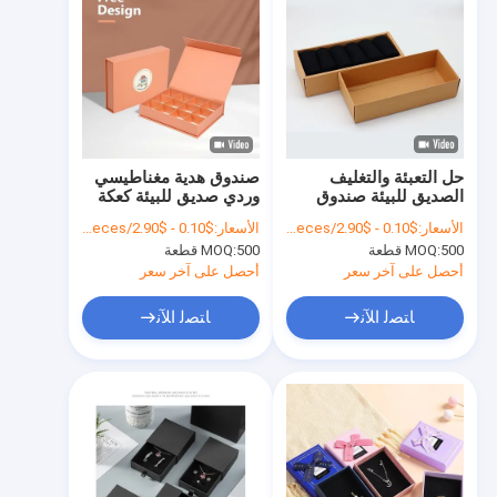
حل التعبئة والتغليف
صندوق هدية مغناطيسي
الصديق للبيئة صندوق
وردي صديق للبيئة كعكة
ورق الكرافت القابل
شوكولاتة ورق كرافت
الأسعار:
$0.10 - $2.90/pieces
الأسعار:
$0.10 - $2.90/pieces
لإعادة التدوير
هدية صندوق مغناطيسي
500 قطعة
MOQ:
500 قطعة
MOQ:
لمستحضرات التجميل
أحمر الشفاه الجوارب
أحصل على آخر سعر
أحصل على آخر سعر
العطرة الكهربائية
سماعات الرأس غلاف
ﺎﺘﺼﻟ ﺍﻶﻧ
ﺎﺘﺼﻟ ﺍﻶﻧ
الهاتف
المنزل
المنتجات
فيديوهات