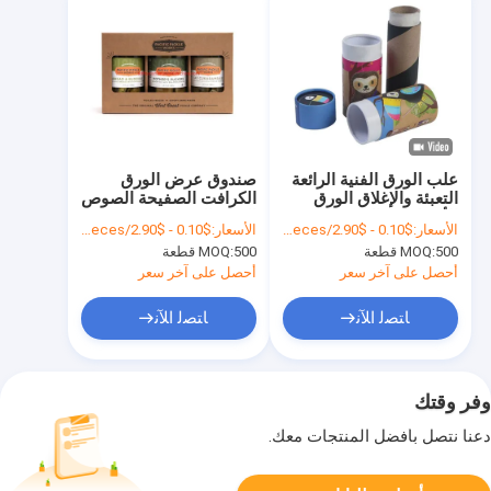
علب الورق الفنية الرائعة
صندوق عرض الورق
التعبئة والإغلاق الورق
الكرافت الصفيحة الصوص
الأسطواني المموجة
الورق المموجة صندوق
الأسعار:
$0.10 - $2.90/pieces
الأسعار:
$0.10 - $2.90/pieces
صندوق التعبئة والإغلاق
الحامل السماكة قابلة
500 قطعة
MOQ:
500 قطعة
MOQ:
للتخصيص
أحصل على آخر سعر
أحصل على آخر سعر
ﺎﺘﺼﻟ ﺍﻶﻧ
ﺎﺘﺼﻟ ﺍﻶﻧ
وفر وقتك
دعنا نتصل بأفضل المنتجات معك.