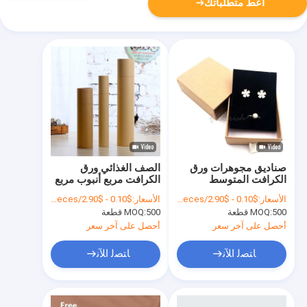
أعط متطلباتك
صناديق مجوهرات ورق
الصف الغذائي ورق
الكرافت المتوسط
الكرافت مربع أنبوب مربع
صناديق الهدايا من الورق
للشاي القهوة زهرة هدية
الأسعار:
$0.10 - $2.90/pieces
الأسعار:
$0.10 - $2.90/pieces
المقوى / الورق المقوى
التعبئة والتغليف قابل
500 قطعة
MOQ:
500 قطعة
MOQ:
العديد من الألوان والحجم
للتخصيص
أحصل على آخر سعر
أحصل على آخر سعر
ﺎﺘﺼﻟ ﺍﻶﻧ
ﺎﺘﺼﻟ ﺍﻶﻧ