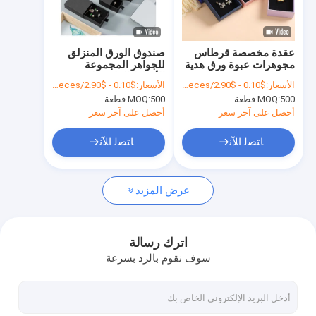
حولنا
جولة في المصنع
عقدة مخصصة قرطاس
صندوق الورق المنزلق
مجوهرات عبوة ورق هدية
للجواهر المجموعة
مراقبة الجودة
صندوق ورق مخصص
الأقراط القلادة التعبئة
الأسعار:
$0.10 - $2.90/pieces
الأسعار:
$0.10 - $2.90/pieces
سمك
500 قطعة
MOQ:
500 قطعة
MOQ:
اتصل بنا
أحصل على آخر سعر
أحصل على آخر سعر
أخبار
ﺎﺘﺼﻟ ﺍﻶﻧ
ﺎﺘﺼﻟ ﺍﻶﻧ
القضايا
عرض المزيد
اطلب اقتباس
اترك رسالة
سوف نقوم بالرد بسرعة
تغليف علب الهدايا
علبة هدايا مغناطيسية