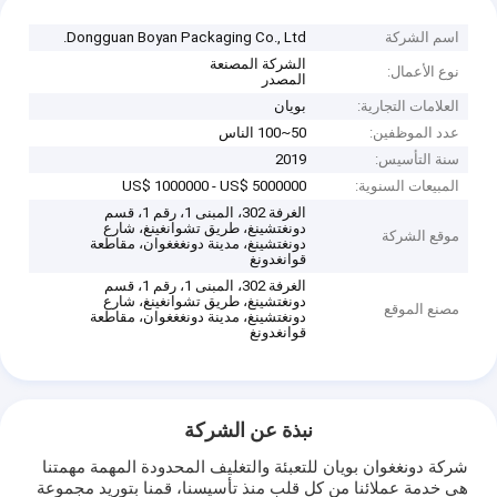
اسم الشركة
Dongguan Boyan Packaging Co., Ltd.
الشركة المصنعة
نوع الأعمال:
المصدر
العلامات التجارية:
بويان
عدد الموظفين:
50~100 الناس
سنة التأسيس:
2019
المبيعات السنوية:
US$ 1000000 - US$ 5000000
الغرفة 302، المبنى 1، رقم 1، قسم
دونغتشينغ، طريق تشوانغينغ، شارع
موقع الشركة
دونغتشينغ، مدينة دونغغغوان، مقاطعة
قوانغدونغ
الغرفة 302، المبنى 1، رقم 1، قسم
دونغتشينغ، طريق تشوانغينغ، شارع
مصنع الموقع
دونغتشينغ، مدينة دونغغغوان، مقاطعة
قوانغدونغ
نبذة عن الشركة
شركة دونغغوان بويان للتعبئة والتغليف المحدودة المهمة مهمتنا
هي خدمة عملائنا من كل قلب منذ تأسيسنا، قمنا بتوريد مجموعة