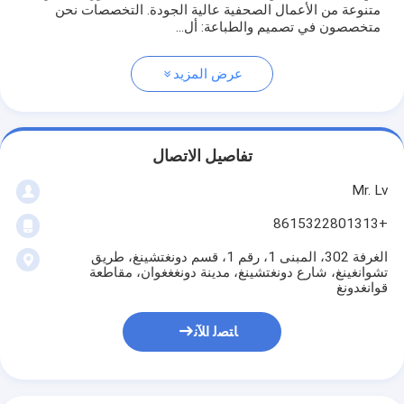
متنوعة من الأعمال الصحفية عالية الجودة. التخصصات نحن
متخصصون في تصميم والطباعة: أل...
عرض المزيد
تفاصيل الاتصال
Mr. Lv
+8615322801313
الغرفة 302، المبنى 1، رقم 1، قسم دونغتشينغ، طريق
تشوانغينغ، شارع دونغتشينغ، مدينة دونغغغوان، مقاطعة
قوانغدونغ
ﺎﺘﺼﻟ ﺍﻶﻧ