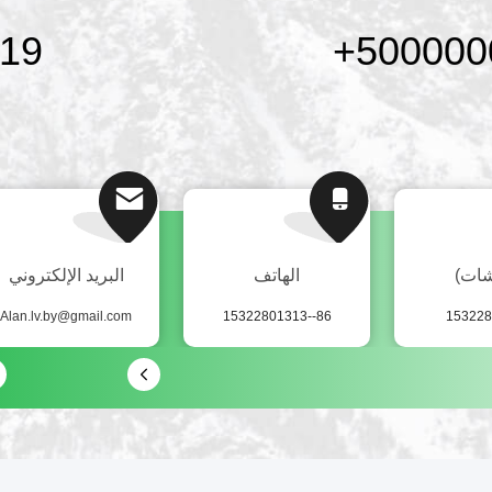
19
+
500000
شات)
الهاتف
البريد الإلكتروني
Alan.lv.by@gmail.com
86--15322801313
153228