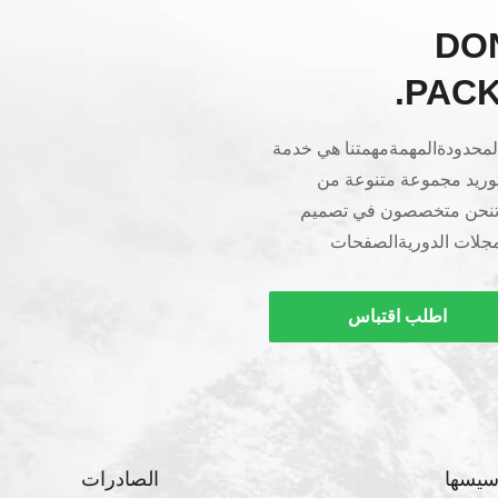
DO
PACK
المحدودةالمهمةمهمتنا هي خدمة
بتوريد مجموعة متنوعة من
صاتنحن متخصصون في تصميم
لمجلات الدوريةالصفحات
ةملصقاتالعلامات المعلقة POPمظروفات كبيرةعلب ملونة
الهدايا، صناديق مستحضرات
اطلب اقتباس
ن الدرجة الأولى(على سبيل
ة التدوير)تقويمات المكتب
سيسها
الصادرات