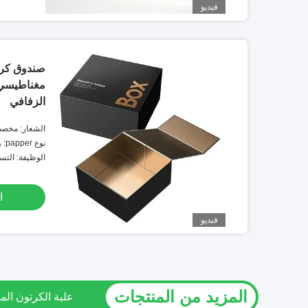
فيديو
صندوق كرت
مغناطيسي 
الزفافي
الشعار: مخص
نوع papper: ورقة فنية
الوظيفة: التس
ا
فيديو
المزيد من المنتجات
الصف الغذائي ورق