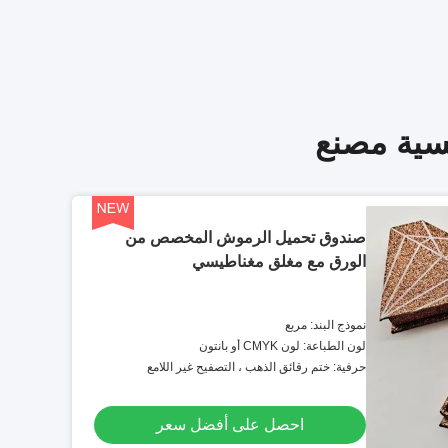
يسية مصنع
صندوق تحميل الرموش المخصص من
الورق مع مغلق مغناطيسي
نموذج البند: مربع
لون الطباعة: لون CMYK أو بانتون
حرفية: ختم رقائق الذهب ، التصفيح غير اللامع
احصل على أفضل سعر