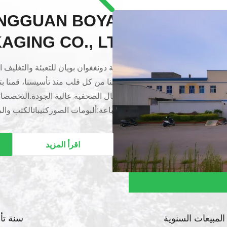
NGGUAN BOYAN
AGING CO., LTD.
شركة دونغغوان بويان للتعبئة والتغليف 
عملائنا من كل قلب منذ تأسيسنا، قمنا 
الأعمال الصحفية عالية الجودة.التخص
والطباعة:ألبومات الصوركتيباتالكتب وا
الملون
متوسطة وذات جودة عالية(مثل صناديق 
اقرأ المزيد
التجميل، صناديق الأدوية)أكياس ورقية م
المثال، المحمولة في اليد، التذكار، إعاد
وتقويمات الجداربط...
المبيعات السنوية
سنة تأ