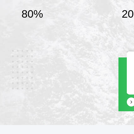
80%
20
الـ (واتس اب)
(ويتشات)
15322801313
8615322801313