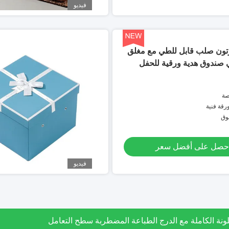
فيديو
ون صلب قابل للطي مع مغلق
صندوق هدية ورقية للحفل
صة
وق
حصل على أفضل سعر
فيديو
 الكرافت مربع أنبوب مربع للشاي القهوة زهرة هدية التعبئة والتغلي