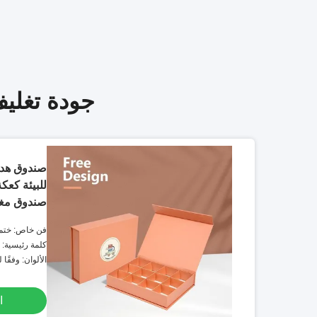
جودة تغليف
صندوق هدي
للبيئة كعك
صندوق مغ
فن خاص: ختم 
كلمة رئيسية: 
الألوان: وفقًا 
ا