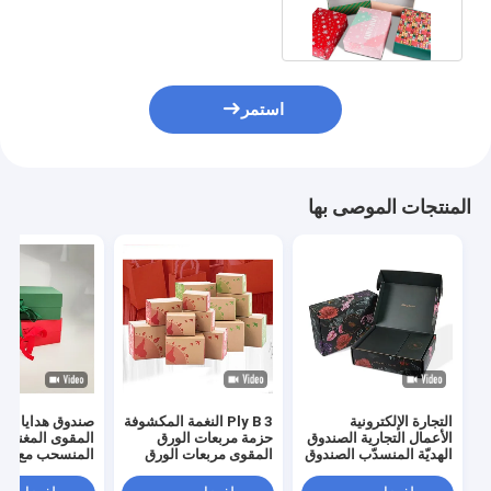
صناديق البريد الكرافت
استمر
المنتجات الموصى بها
التجارة الإلكترونية
3 Ply B النغمة المكشوفة
صندوق هدايا من 
الأعمال التجارية الصندوق
حزمة مربعات الورق
المقوى المغناط
الهديّة المنسدّب الصندوق
المقوى مربعات الورق
المنسحب مع م
الكرتوني الصندوق
المقوى البيضاء للنبيذ
الشريط للمجوه
الكرتوني المموجات
البيرة مشروبات الحليب