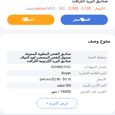
صناديق البريد الكرافت
الأسعار：$0.10 - $2.90/pieces
MOQ：500 قطعة
افضل سعر
ﺎﺘﺼﻟ ﺍﻶﻧ
منتوج وصف
,
صناديق الشحن المطوية المموجة
تسليط الضوء
,
صندوق الشحن المنسحب لعيد الميلاد
صناديق البريد الكرتونية الكرافت
إصدار الشهادات
ISO9001,‌FSC
اسم العلامة التجارية
Boyan
الأسعار
$0.10 - $2.90/pieces
الحد الأدنى لكمية
500 قطعة
القدرة على العرض
100000 / شهر
عرض المزيد