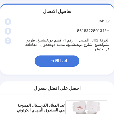
تفاصيل الاتصال
Mr. Lv
+8615322801313
الغرفة 302، المبنى 1، رقم 1، قسم دونغتشينغ، طريق
تشوانغينغ، شارع دونغتشينغ، مدينة دونغغغوان، مقاطعة
قوانغدونغ
ﺎﺘﺼﻟ ﺍﻶﻧ
احصل على افضل سعر ل
عيد الميلاد الكريستال المموجة
طي الصندوق البريدي الكرتوني