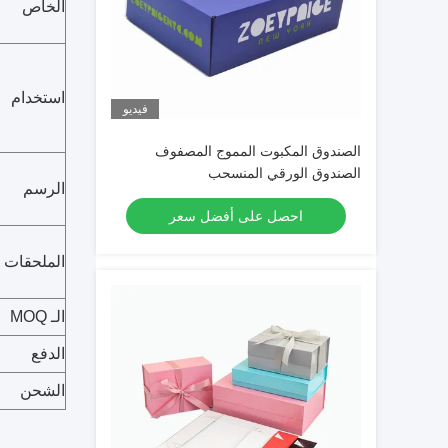
الخاص
استخدام
فيديو
الصندوق المكبوت المموج المصفوف
الصندوق الورقي المنسحب
الرسم
احصل على أفضل سعر
الملحقات
الـ MOQ
الدفع
الشحن