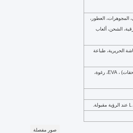
ل، المجوهرات، العطور،
لورقية، الشحن، ألعاب
، طباعة CMYK + 2C، طباعة الشاشة الحريرية، طباعة
PVC/PET/PP نافذة، شريط، مغناطيس ((نحن نقبل أي أنواع من الملحقات) ، EVA، رغوة،
صور مفصلة