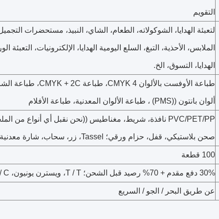
التقويم
لتعبئة الهدايا، الشوكولاته، الطعام، الشاي، النبيذ، مستحضرات التجمي
الملابس، الأحذية، التبغ، السلع اليومية الهدايا، الإلكترونيات، التعبئة ا
الهدايا، التسوق، الخ.
طباعة الأوفست بالألوان CMYK 4
ألوان بانتون ((PMS) ، طباعة الألوان المعدنية، طباعة الأفلام
صحن بلاستيكي، قفل، حزام ورقي؛ Tassel، زر، سحاب، شارة معدنية
100 قطعة
30% دفع مقدم + 70% رصيد قبل الشحن؛ T / T، ويسترن يونيون، L / C عند الرؤية مقبولة.
عن طريق البحر / الجو / السريع