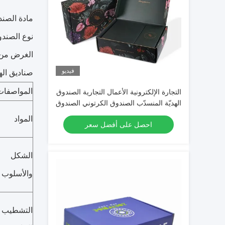
مادة الصندوق: 3/5 Plys واحد / جدران مزدوجة
نوع الصند
الغرض من 
فيديو
صناديق اله
المواصفات
التجارة الإلكترونية الأعمال التجارية الصندوق
الهديّة المنسدّب الصندوق الكرتوني الصندوق
الكرتوني المموجات أجهزة البريد الورقي
المواد
احصل على أفضل سعر
الصلب
الشكل
والأسلوب
التشطيب