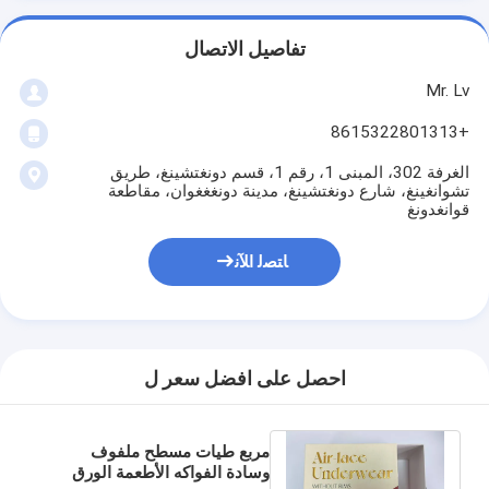
تفاصيل الاتصال
Mr. Lv
+8615322801313
الغرفة 302، المبنى 1، رقم 1، قسم دونغتشينغ، طريق
تشوانغينغ، شارع دونغتشينغ، مدينة دونغغغوان، مقاطعة
قوانغدونغ
ﺎﺘﺼﻟ ﺍﻶﻧ
احصل على افضل سعر ل
مربع طيات مسطح ملفوف
وسادة الفواكه الأطعمة الورق