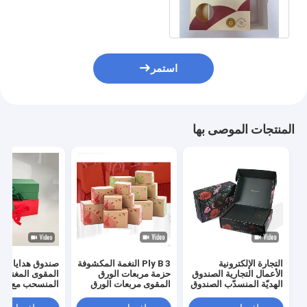
المقوى ورق الكرافت صندوق
التعبئة والتغليف
استمر
المنتجات الموصى بها
التجارة الإلكترونية
3 Ply B النغمة المكشوفة
صندوق هدايا من 
الأعمال التجارية الصندوق
حزمة مربعات الورق
المقوى المغناط
الهديّة المنسدّب الصندوق
المقوى مربعات الورق
المنسحب مع م
الكرتوني الصندوق
المقوى البيضاء للنبيذ
الشريط للمجوه
الكرتوني المموجات
البيرة مشروبات الحليب