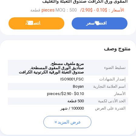
المقوى ورق الكرافت صندوق التعبئة والتغليف
الأسعار：$0.10 - $2.90/pieces
MOQ：500 قطعة
افضل سعر
ﺎﺘﺼﻟ ﺍﻶﻧ
منتوج وصف
,
مربع ملفوف مسطح
تسليط الضوء
,
صناديق الورق المقوى المسطحة
صندوق التعبئة الورقية الكرتونية الكرافت
إصدار الشهادات
ISO9001,‌FSC
اسم العلامة التجارية
Boyan
الأسعار
$0.10 - $2.90/pieces
الحد الأدنى لكمية
500 قطعة
القدرة على العرض
100000 / شهر
عرض المزيد