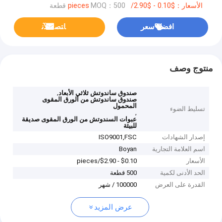
الأسعار：$0.10 - $2.90/pieces
MOQ：500 قطعة
افضل سعر
ﺎﺘﺼﻟ ﺍﻶﻧ
منتوج وصف
,
صندوق ساندوتش ثلاثي الأبعاد
صندوق ساندوتش من الورق المقوى
المحمول
تسليط الضوء
,
عبوات السندوتش من الورق المقوى صديقة
للبيئة
إصدار الشهادات
ISO9001,‌FSC
اسم العلامة التجارية
Boyan
الأسعار
$0.10 - $2.90/pieces
الحد الأدنى لكمية
500 قطعة
القدرة على العرض
100000 / شهر
عرض المزيد