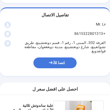
تفاصيل الاتصال
Mr. Lv
+8615322801313
الغرفة 302، المبنى 1، رقم 1، قسم دونغتشينغ، طريق
تشوانغينغ، شارع دونغتشينغ، مدينة دونغغغوان، مقاطعة
قوانغدونغ
ﺎﺘﺼﻟ ﺍﻶﻧ
احصل على افضل سعر ل
علبة ساندوتش ثلاثية