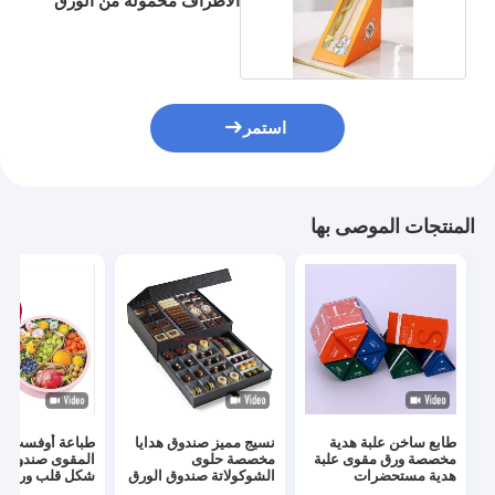
الأطراف محمولة من الورق
المقوى
استمر
المنتجات الموصى بها
طابع ساخن علبة هدية
نسيج مميز صندوق هدايا
طباعة أوفست ال
مخصصة ورق مقوى علبة
مخصصة حلوى
المقوى صندوق ز
هدية مستحضرات
الشوكولاتة صندوق الورق
شكل قلب ورق تع
التجميل
المقوى المغناطيسي
صندوق هدية للزه