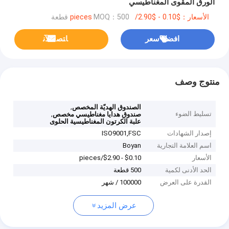
الورق المقوى المغناطيسي
الأسعار：$0.10 - $2.90/pieces
MOQ：500 قطعة
افضل سعر
ﺎﺘﺼﻟ ﺍﻶﻧ
منتوج وصف
,
الصندوق الهديّة المخصص
تسليط الضوء
,
صندوق هدايا مغناطيسي مخصص
علبة الكرتون المغناطيسية الحلوى
إصدار الشهادات
ISO9001,‌FSC
اسم العلامة التجارية
Boyan
الأسعار
$0.10 - $2.90/pieces
الحد الأدنى لكمية
500 قطعة
القدرة على العرض
100000 / شهر
عرض المزيد