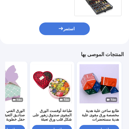
المقوى المغناطيسي
استمر
المنتجات الموصى بها
طابع ساخن علبة هدية
طباعة أوفست الورق
الورق الفني الم
مخصصة ورق مقوى علبة
المقوى صندوق زهور على
صناديق التعبئة ا
هدية مستحضرات
شكل قلب ورق تعبئة
حفل خطوبة الز
التجميل
صندوق هدية للزهور
صناديق الهدايا