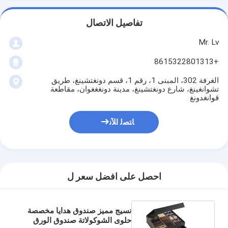
تفاصيل الاتصال
Mr. Lv
+8615322801313
الغرفة 302، المبنى 1، رقم 1، قسم دونغتشينغ، طريق
تشوانغينغ، شارع دونغتشينغ، مدينة دونغغغوان، مقاطعة
قوانغدونغ
ﺎﺘﺼﻟ ﺍﻶﻧ
احصل على افضل سعر ل
نسيج مميز صندوق هدايا مخصصة
حلوى الشوكولاتة صندوق الورق