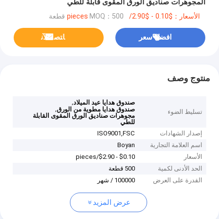
المجوهرات صناديق الورق المقوى قابلة للطي
الأسعار：$0.10 - $2.90/pieces
MOQ：500 قطعة
افضل سعر
ﺎﺘﺼﻟ ﺍﻶﻧ
منتوج وصف
,
صندوق هدايا عيد الميلاد
,
صندوق هدايا مطوية من الورق
تسليط الضوء
مجوهرات صناديق الورق المقوى القابلة
للطي
إصدار الشهادات
ISO9001,‌FSC
اسم العلامة التجارية
Boyan
الأسعار
$0.10 - $2.90/pieces
الحد الأدنى لكمية
500 قطعة
القدرة على العرض
100000 / شهر
عرض المزيد