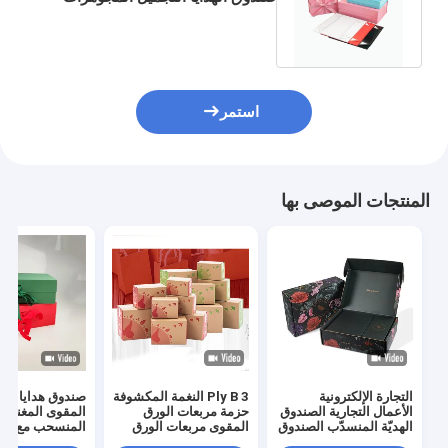
صناديق الورق المقوى قابلة للطي
استمر
المنتجات الموصى بها
التجارة الإلكترونية
3 Ply B النغمة المكشوفة
صندوق هدايا من 
الأعمال التجارية الصندوق
حزمة مربعات الورق
المقوى المغناط
الهديّة المنسدّب الصندوق
المقوى مربعات الورق
المنسحب مع م
الكرتوني الصندوق
المقوى البيضاء للنبيذ
الشريط للمجوه