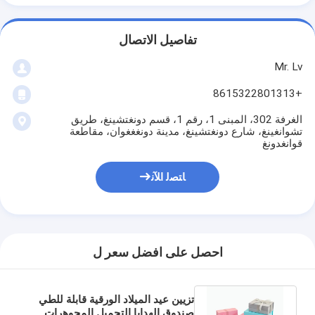
تفاصيل الاتصال
Mr. Lv
+8615322801313
الغرفة 302، المبنى 1، رقم 1، قسم دونغتشينغ، طريق
تشوانغينغ، شارع دونغتشينغ، مدينة دونغغغوان، مقاطعة
قوانغدونغ
ﺎﺘﺼﻟ ﺍﻶﻧ
احصل على افضل سعر ل
تزيين عيد الميلاد الورقية قابلة للطي
صندوق الهدايا التجميل المجوهرات