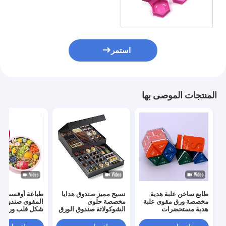
التعامل
استمر
المنتجات الموصى بها
طابع ساخن علبة هدية
نسيج مميز صندوق هدايا
طباعة أوفست ال
مخصصة ورق مقوى علبة
مخصصة حلوى
المقوى صندوق ز
هدية مستحضرات
الشوكولاتة صندوق الورق
شكل قلب ورق تع
التجميل
المقوى المغناطيسي
صندوق هدية للزه