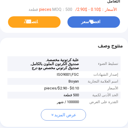
التعامل
الأسعار：$0.10 - $2.90/pieces
MOQ：500 قطعة
افضل سعر
ﺎﺘﺼﻟ ﺍﻶﻧ
منتوج وصف
,
علبة كرتونية مخصصة
تسليط الضوء
,
صندوق الكرتون الملون بالكامل
صندوق كرتوني مخصص مع درج
إصدار الشهادات
ISO9001,‌FSC
اسم العلامة التجارية
Boyan
الأسعار
$0.10 - $2.90/pieces
الحد الأدنى لكمية
500 قطعة
القدرة على العرض
100000 / شهر
عرض المزيد