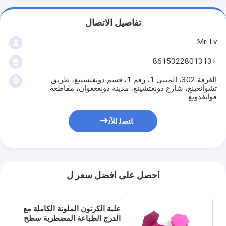
تفاصيل الاتصال
Mr. Lv
+8615322801313
الغرفة 302، المبنى 1، رقم 1، قسم دونغتشينغ، طريق
تشوانغينغ، شارع دونغتشينغ، مدينة دونغغغوان، مقاطعة
قوانغدونغ
ﺎﺘﺼﻟ ﺍﻶﻧ
احصل على افضل سعر ل
علبة الكرتون الملونة الكاملة مع
الدرج الطباعة المضطربة سطح