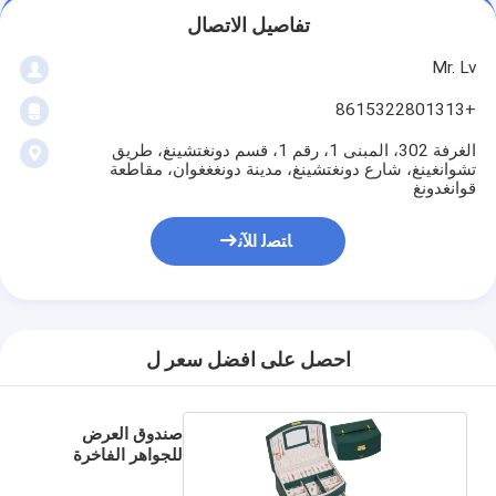
تفاصيل الاتصال
Mr. Lv
+8615322801313
الغرفة 302، المبنى 1، رقم 1، قسم دونغتشينغ، طريق
تشوانغينغ، شارع دونغتشينغ، مدينة دونغغغوان، مقاطعة
قوانغدونغ
ﺎﺘﺼﻟ ﺍﻶﻧ
احصل على افضل سعر ل
صندوق العرض
للجواهر الفاخرة