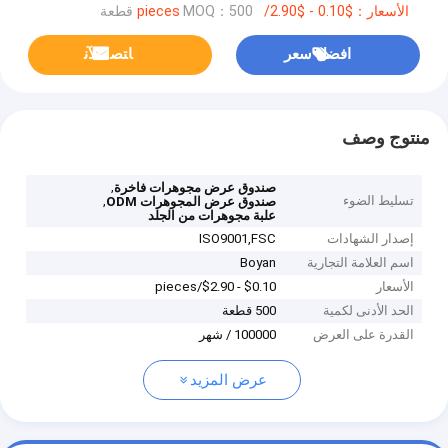
الأسعار：$0.10 - $2.90/pieces
MOQ：500 قطعة
افضل سعر
ﺎﺘﺼﻟ ﺍﻶﻧ
منتوج وصف
,
صندوق عرض مجوهرات فاخرة
تسليط الضوء
,
صندوق عرض المجوهرات ODM
علبة مجوهرات من الجلد
إصدار الشهادات
ISO9001,‌FSC
اسم العلامة التجارية
Boyan
الأسعار
$0.10 - $2.90/pieces
الحد الأدنى لكمية
500 قطعة
القدرة على العرض
100000 / شهر
عرض المزيد