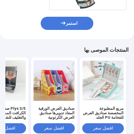
استمر
المنتجات الموصى بها
مربع المطبوعة
صناديق العرض الورقية
3/5 Plys ص
المخصصة صناديق العرض
المعاد تدويرها صناديق
الكرافت المموجة 
للفخامة PU الجلد
العرض الكرتونية
والتغليف للشمبانيا
المجوهرات مجموعة
المنسدبة للرسوم
الدب الحليب ال
الفنون والحرف
المتحركة للأطفال
الزجاج
افضل سعر
افضل سعر
افضل سع