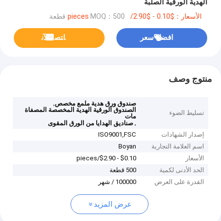
الهدية الورقية الصلبة
الأسعار：$0.10 - $2.90/pieces
MOQ：500 قطعة
افضل سعر
ﺎﺘﺼﻟ ﺍﻶﻧ
منتوج وصف
,
صندوق ورق هدية ملمع مخصص
الصندوق الورقية الهدية المخصصة المصفاة
تسليط الضوء
مات
,
صناديق الهدايا من الورق المقوى
إصدار الشهادات
ISO9001,‌FSC
اسم العلامة التجارية
Boyan
الأسعار
$0.10 - $2.90/pieces
الحد الأدنى لكمية
500 قطعة
القدرة على العرض
100000 / شهر
عرض المزيد