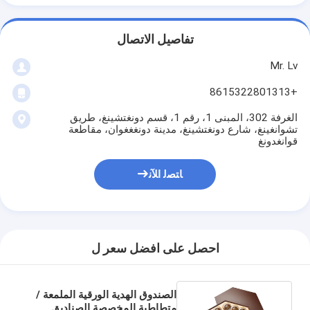
تفاصيل الاتصال
Mr. Lv
+8615322801313
الغرفة 302، المبنى 1، رقم 1، قسم دونغتشينغ، طريق
تشوانغينغ، شارع دونغتشينغ، مدينة دونغغغوان، مقاطعة
قوانغدونغ
ﺎﺘﺼﻟ ﺍﻶﻧ
احصل على افضل سعر ل
الصندوق الهدية الورقية الملمعة /
متطاطية المخصصة الصناديق