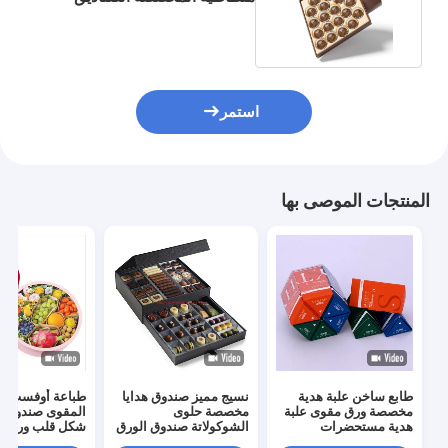
الهدية الورقية الصلبة
استمر
المنتجات الموصى بها
طابع ساخن علبة هدية
نسيج مميز صندوق هدايا
طباعة أوفست ال
مخصصة ورق مقوى علبة
مخصصة حلوى
المقوى صندوق ز
هدية مستحضرات
الشوكولاتة صندوق الورق
شكل قلب ورق تع
التجميل
المقوى المغناطيسي
صندوق هدية للزه