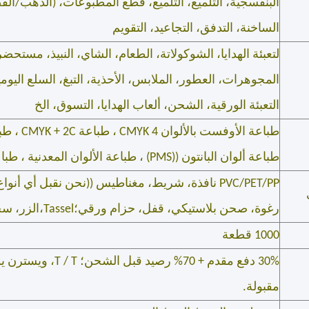
البنفسجية، التلميع، التلميع، قطع المطبوعات، (الذهب/الف
الساخنة، التدفق، التجاعيد، التقويم
لتعبئة الهدايا، الشوكولاتة، الطعام، الشاي، النبيذ، مستحض
المجوهرات، العطور، الملابس، الأحذية، التبغ، السلع اليومية 
التعبئة الورقية، الشحن، ألعاب الهدايا، التسوق، الخ
طباعة الأوفس
طباعة ألوان البانتون ((PMS) ، طباعة الألوان المعدنية ، طباعة الأفلام
رغوة، صحن بلاستيكي، قفل، حزام ورقي؛Tassel،الزر، سحاب، شارة معدنية
1000 قطعة
مقبولة.