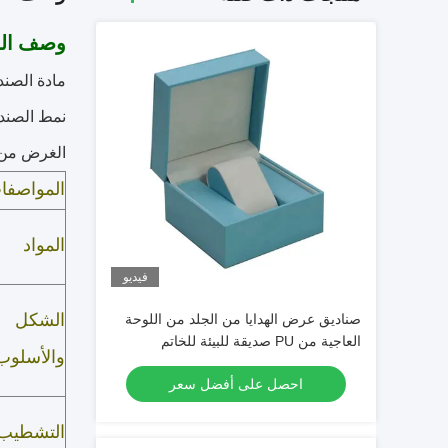
وصف الم
مادة الصند
نمط الصند
الغرض من ا
المواصفا
المواد
فيديو
صناديق عرض الهدايا من الجلد من اللوحة
الشكل
العاجية من PU صديقة للبيئة للخاتم
والأسلوب
مجوهرات ساعة محفظة
احصل على أفضل سعر
التشطيب