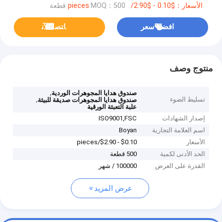
الأسعار：$0.10 - $2.90/pieces
MOQ：500 قطعة
افضل سعر
ﺎﺘﺼﻟ ﺍﻶﻧ
منتوج وصف
,
صندوق هدايا المجوهرات الوردية
تسليط الضوء
,
صندوق هدايا المجوهرات صديقة للبيئة
علبة التعبئة الورقية
إصدار الشهادات
ISO9001,‌FSC
اسم العلامة التجارية
Boyan
الأسعار
$0.10 - $2.90/pieces
الحد الأدنى لكمية
500 قطعة
القدرة على العرض
100000 / شهر
عرض المزيد