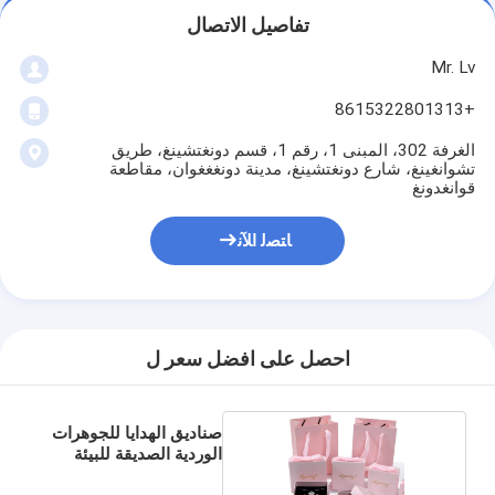
تفاصيل الاتصال
Mr. Lv
+8615322801313
الغرفة 302، المبنى 1، رقم 1، قسم دونغتشينغ، طريق
تشوانغينغ، شارع دونغتشينغ، مدينة دونغغغوان، مقاطعة
قوانغدونغ
ﺎﺘﺼﻟ ﺍﻶﻧ
احصل على افضل سعر ل
صناديق الهدايا للجوهرات
الوردية الصديقة للبيئة