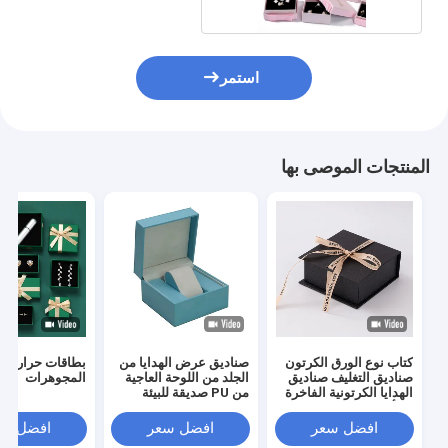
استمر
المنتجات الموصى بها
كتاب نوع الورق الكرتون
صناديق عرض الهدايا من
بطاقات حرارة ط
صناديق التغليف صناديق
الجلد من اللوحة العاجية
المجوهرات
الهدايا الكرتونية الفاخرة
من PU صديقة للبيئة
مع أغلاق الشريط
للخاتم مجوهرات ساعة
محفظة
افضل سعر
افضل سعر
افضل سع