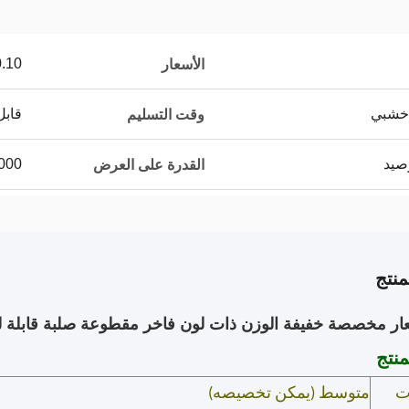
$2.90/pieces
الأسعار
 خشبي
قابل
وقت التسليم
100000
القدرة على العرض
نتج
ار مخصصة خفيفة الوزن ذات لون فاخر مقطوعة صلبة قابلة ل
نتج
ت
متوسط (يمكن تخصيصه)