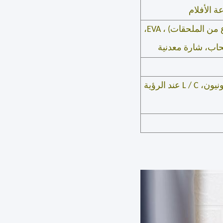
PVC/PET/PP نافذة، شريط، مغناطيس ((نحن نقبل أي أنواع من الملحقات) ، EVA،
30% دفع مقدم + 70% رصيد قبل الشحن؛ T / T، ويسترن يونيون، L / C عند الرؤية