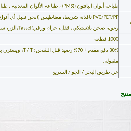
طباعة ألوان البانتون ((PMS) ، طباعة الألوان المعدنية ، طباعة الأفلام
رغوة، صحن بلاستيكي، قفل، حزام ورقي؛Tassel،الزر، سحاب، شارة معدنية
1000 قطعة
مقبولة.
عن طريق البحر / الجو / السريع
نتج