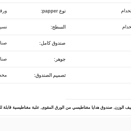
تخدام
ورقة
نوع papper:
خدام
نسيج
السطح:
صناد
صندوق كامل:
صناد
جوهر:
مخص
تصميم الصندوق:
,
,
يف الوزن
صندوق هدايا مغناطيسي من الورق المقوى
علبة مغناطيسية قابلة ل