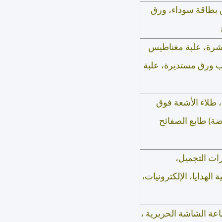
 بطاقة سوداء، ورق
قشرة، علبة مغناطيس
وب ورق مستديرة، علبة
، طلاء الأشعة فوق
ضة) طابع الصفائح
رات التجميل،
الهدايا، الإلكترونيات،
ت بالألوان CMYK 4 ، طباعة CMYK + 2C ، طباعة الشاشة الحريرية ،