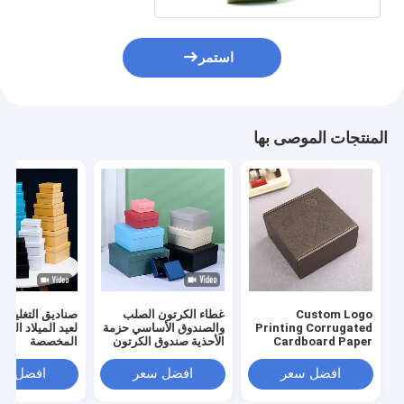
استمر
المنتجات الموصى بها
Custom Logo
غطاء الكرتون الصلب
صناديق التغليف ا
Printing Corrugated
والصندوق الأساسي حزمة
لعيد الميلاد الطب
Cardboard Paper
الأحذية صندوق الكرتون
المخصصة
Packaging Gift
الطباعة المخصصة من
Carton Shipping
جانبيين
افضل سعر
افضل سعر
افضل سع
Boxes According to
Customer