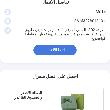
تفاصيل الاتصال
Mr. Lv
+8615322801313
الغرفة 302، المبنى 1، رقم 1، قسم دونغتشينغ، طريق
تشوانغينغ، شارع دونغتشينغ، مدينة دونغغغوان، مقاطعة
قوانغدونغ
ﺎﺘﺼﻟ ﺍﻶﻧ
احصل على افضل سعر ل
الغطاء الأخضر
والصندوق القاعدي