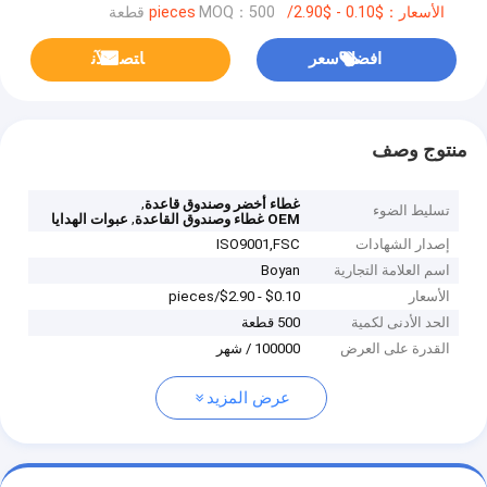
الأسعار：$0.10 - $2.90/pieces
MOQ：500 قطعة
افضل سعر
ﺎﺘﺼﻟ ﺍﻶﻧ
منتوج وصف
,
غطاء أخضر وصندوق قاعدة
تسليط الضوء
,
OEM غطاء وصندوق القاعدة
عبوات الهدايا
إصدار الشهادات
ISO9001,‌FSC
اسم العلامة التجارية
Boyan
الأسعار
$0.10 - $2.90/pieces
الحد الأدنى لكمية
500 قطعة
القدرة على العرض
100000 / شهر
عرض المزيد