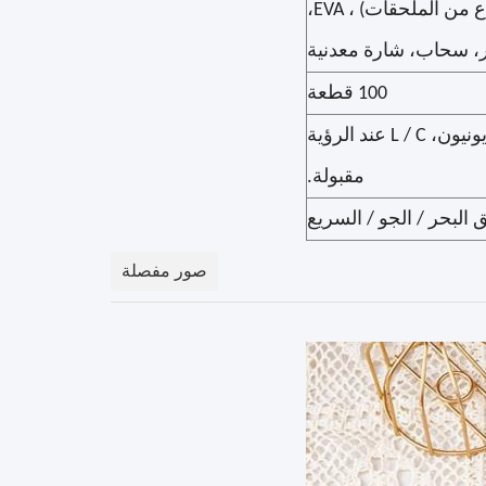
PVC/PET/PP نافذة، شريط، مغناطيس ((نحن نقبل أي أنواع من الملحقات) ، EVA،
100 قطعة
30% دفع مقدم + 70% رصيد قبل الشحن؛ T / T، ويسترن يونيون، L / C عند الرؤية
مقبولة.
البحر / الجو / السريع
صور مفصلة