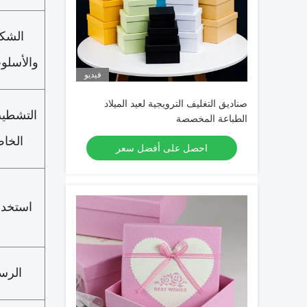
الشك
والأسلو
فيديو
صناديق التغليف الترويجية لعيد الميلاد
التشطي
الطباعة المخصصة
الخا
احصل على أفضل سعر
استخدا
الرس