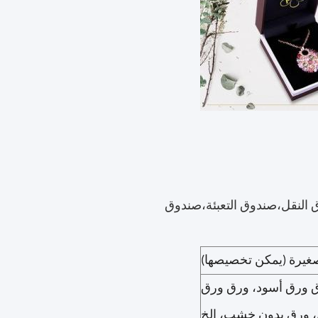
 النقل،صندوق التعبئة،صندوق
غيرة (يمكن تخصيصها)
ق ورق أسود، ورق ورق
 ورق بدون خشب، الخ