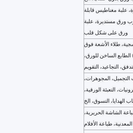
ة، علبة مغناطيس قابلة
ب ورق مستديرة، علبة
ورق على شكل قلب
سجية، طلاء الأشعة فوق
 الطابع الساخن للورق،
تدفق، التجاعيد، التقويم
ات التجميل، المجوهرات،
رونيات، التعبئة الورقية،
ب الهدايا، التسوق، الخ
وفست بالألوان CMYK 4، طباعة CMYK + 2C، طباعة الشاشة الحريرية،