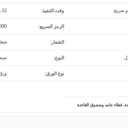
أو صريح
12 يوم عمل
وقت التنفيذ:
000
الرمز السريع:
شعار
الشعار:
ل
صند
النوع:
ورق
نوع الورق:
,
ة
غطاء جامد وصندوق القاعدة