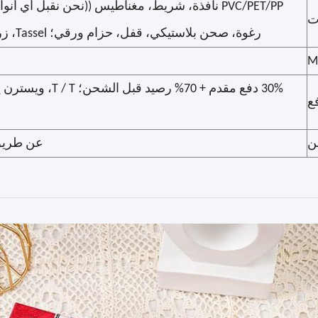
ت
رغوة، صحن بلاستيكي، قفل، حزام ورقي؛ Tassel، زر، سحاب، شارة معدنية
ع
ن
عن طريق 