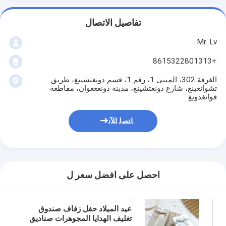
تفاصيل الاتصال
Mr. Lv
+8615322801313
الغرفة 302، المبنى 1، رقم 1، قسم دونغتشينغ، طريق
تشوانغينغ، شارع دونغتشينغ، مدينة دونغغغوان، مقاطعة
قوانغدونغ
ﺎﺘﺼﻟ ﺍﻶﻧ
احصل على افضل سعر ل
عيد الميلاد حفل زفاف صندوق
تغليف الهدايا المجوهرات صناديق