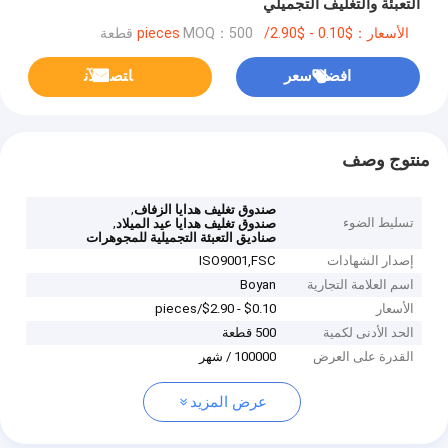
التعبئة والتغليف التجميلي
الأسعار：$0.10 - $2.90/pieces
MOQ：500 قطعة
افضل سعر
ﺎﺘﺼﻟ ﺍﻶﻧ
منتوج وصف
,
صندوق تغليف هدايا الزفاف
تسليط الضوء
,
صندوق تغليف هدايا عيد الميلاد
صناديق التعبئة التجميلية للمجوهرات
إصدار الشهادات
ISO9001,‌FSC
اسم العلامة التجارية
Boyan
الأسعار
$0.10 - $2.90/pieces
الحد الأدنى لكمية
500 قطعة
القدرة على العرض
100000 / شهر
عرض المزيد