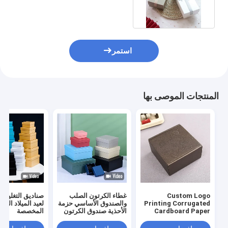
التعبئة والتغليف التجميلي
استمر
المنتجات الموصى بها
Custom Logo
غطاء الكرتون الصلب
صناديق التغليف ا
Printing Corrugated
والصندوق الأساسي حزمة
لعيد الميلاد الطب
Cardboard Paper
الأحذية صندوق الكرتون
المخصصة
Packaging Gift
الطباعة المخصصة من
Carton Shipping
جانبيين