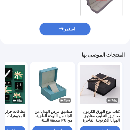
الكرتون الصلب قلادة عبوات التعبئة
استمر
المنتجات الموصى بها
كتاب نوع الورق الكرتون
صناديق عرض الهدايا من
بطاقات حرارة ط
صناديق التغليف صناديق
الجلد من اللوحة العاجية
المجوهرات
الهدايا الكرتونية الفاخرة
من PU صديقة للبيئة
مع أغلاق الشريط
للخاتم مجوهرات ساعة
محفظة