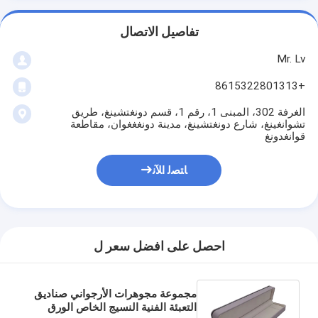
تفاصيل الاتصال
Mr. Lv
+8615322801313
الغرفة 302، المبنى 1، رقم 1، قسم دونغتشينغ، طريق
تشوانغينغ، شارع دونغتشينغ، مدينة دونغغغوان، مقاطعة
قوانغدونغ
ﺎﺘﺼﻟ ﺍﻶﻧ
احصل على افضل سعر ل
مجموعة مجوهرات الأرجواني صناديق
التعبئة الفنية النسيج الخاص الورق