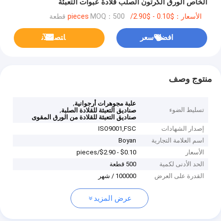
الخاص الورق الكرتون الصلب قلادة عبوات التعبئة
الأسعار：$0.10 - $2.90/pieces
MOQ：500 قطعة
افضل سعر
ﺎﺘﺼﻟ ﺍﻶﻧ
منتوج وصف
,
علبة مجوهرات أرجوانية
تسليط الضوء
,
صناديق التعبئة للقلادة الصلبة
صناديق التعبئة للقلادة من الورق المقوى
إصدار الشهادات
ISO9001,‌FSC
اسم العلامة التجارية
Boyan
الأسعار
$0.10 - $2.90/pieces
الحد الأدنى لكمية
500 قطعة
القدرة على العرض
100000 / شهر
عرض المزيد