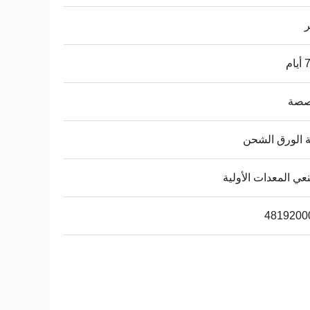
ر
ام
صة
ة الورق الشحن
ي المعدات الأولية
4819200