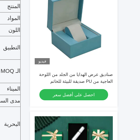
المنتج
المواد
اللون
التطبيق
فيديو
الـ MOQ
صناديق عرض الهدايا من الجلد من اللوحة
العاجية من PU صديقة للبيئة للخاتم
مجوهرات ساعة محفظة
الميناء
احصل على أفضل سعر
مدى السع
البحرية