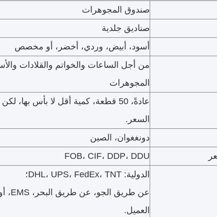
صندوق المجوهرات
صناديق جلدية
أسود، أبيض، وردي، أخضر، أو مخصص
من أجل الساعات والخواتم والقلادات والأس
المجوهرات
عادةً، 50 قطعة، كمية أقل لا بأس بها، ل
السعر.
دونغغوان، الصين
ر
FOB، CIF، DDP، DDU
الدولية: DHL، UPS، FedEx، TNT؛
عن طريق 
العميل.