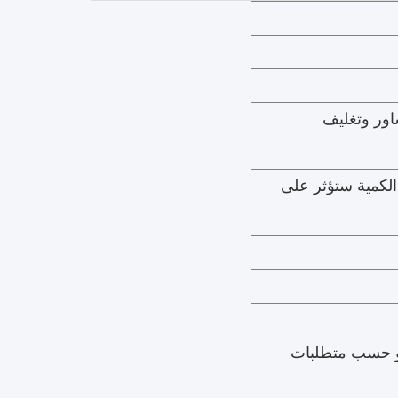
اور وتغليف
كن الكمية ستؤثر على
الجو، عن طريق البحر، EMS، أو حسب متطلبات