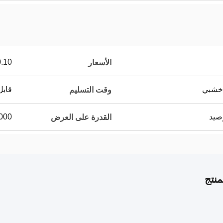
$2.90/pieces
الأسعار
 خشبي
قابل
وقت التسليم
100000
القدرة على العرض
نتج