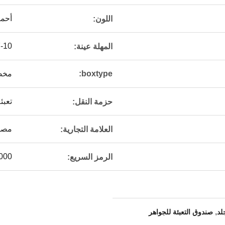
أحم
اللون:
7-10 أي
المهلة عينة:
boxtype:
مخص
تعبئ
حزمة النقل:
مصنع
العلامة التجارية:
000
الرمز السريع:
,
لد
صندوق التعبئة للجواهر