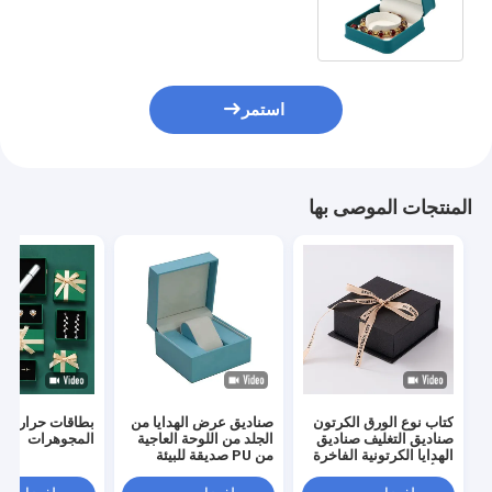
حلقات مجوهرات حقيبة تخزين صندوق
تخزين مزدوج
استمر
المنتجات الموصى بها
كتاب نوع الورق الكرتون
صناديق عرض الهدايا من
بطاقات حرارة ط
صناديق التغليف صناديق
الجلد من اللوحة العاجية
المجوهرات
الهدايا الكرتونية الفاخرة
من PU صديقة للبيئة
مع أغلاق الشريط
للخاتم مجوهرات ساعة
محفظة