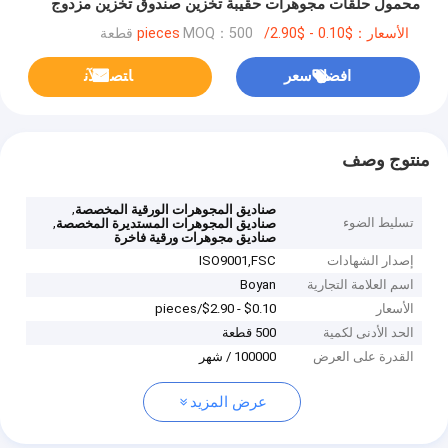
محمول حلقات مجوهرات حقيبة تخزين صندوق تخزين مزدوج
الأسعار：$0.10 - $2.90/pieces
MOQ：500 قطعة
افضل سعر
ﺎﺘﺼﻟ ﺍﻶﻧ
منتوج وصف
,
صناديق المجوهرات الورقية المخصصة
تسليط الضوء
,
صناديق المجوهرات المستديرة المخصصة
صناديق مجوهرات ورقية فاخرة
إصدار الشهادات
ISO9001,‌FSC
اسم العلامة التجارية
Boyan
الأسعار
$0.10 - $2.90/pieces
الحد الأدنى لكمية
500 قطعة
القدرة على العرض
100000 / شهر
عرض المزيد