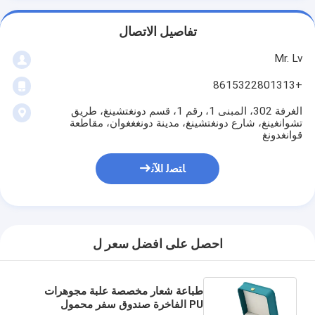
تفاصيل الاتصال
Mr. Lv
+8615322801313
الغرفة 302، المبنى 1، رقم 1، قسم دونغتشينغ، طريق
تشوانغينغ، شارع دونغتشينغ، مدينة دونغغغوان، مقاطعة
قوانغدونغ
ﺎﺘﺼﻟ ﺍﻶﻧ
احصل على افضل سعر ل
طباعة شعار مخصصة علبة مجوهرات
PU الفاخرة صندوق سفر محمول